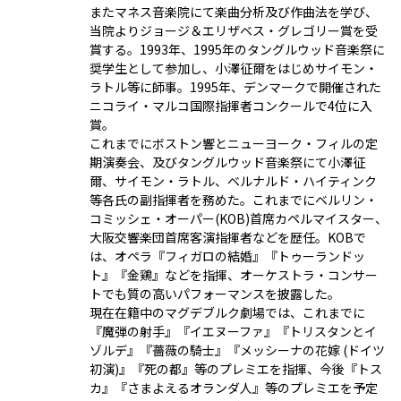
またマネス音楽院にて楽曲分析及び作曲法を学び、
当院よりジョージ＆エリザベス・グレゴリー賞を受
賞する。1993年、1995年のタングルウッド音楽祭に
奨学生として参加し、小澤征爾をはじめサイモン・
ラトル等に師事。1995年、デンマークで開催された
ニコライ・マルコ国際指揮者コンクールで4位に入
賞。
これまでにボストン響とニューヨーク・フィルの定
期演奏会、及びタングルウッド音楽祭にて小澤征
爾、サイモン・ラトル、ベルナルド・ハイティンク
等各氏の副指揮者を務めた。これまでにベルリン・
コミッシェ・オーパー(KOB)首席カペルマイスター、
大阪交響楽団首席客演指揮者などを歴任。KOBで
は、オペラ『フィガロの結婚』『トゥーランドッ
ト』『金鶏』などを指揮、オーケストラ・コンサー
トでも質の高いパフォーマンスを披露した。
現在在籍中のマグデブルク劇場では、これまでに
『魔弾の射手』『イエヌーファ』『トリスタンとイ
ゾルデ』『薔薇の騎士』『メッシーナの花嫁 (ドイツ
初演)』『死の都』等のプレミエを指揮、今後『トス
カ』『さまよえるオランダ人』等のプレミエを予定