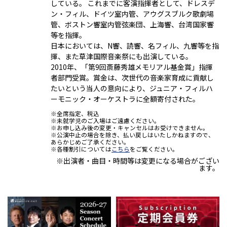
している。 これまでに客演指揮者として、ドレスデ
ン・フィル、ドイツ室内管、アウグスブルク歌劇場
管、ボストン響室内管弦楽団、上海響、台湾国家響
等を指揮。
日本においては、N響、読響、名フィル、九響等を指
揮、また草津国際音楽祭にも出演している。
2010年、「第9回斎藤秀雄メモリアル基金賞」指揮
者部門受賞。賞金は、次世代の音楽家育成に貢献し
たいという当人の意向により、ジュニア・フィルハ
ーモニック・オーケストラに全額寄付された。
※全席指定、税込
※未就学児のご入場はご遠慮ください。
※お申し込み後の変更・キャンセルはお受けできません。
※公演中止の場合を除き、払い戻しはいたしかねますので、
あらかじめご了承ください。
※各種割引については
こちら
をご覧ください。
※出演者・曲目・時間等は変更になる場合がござい
ます。