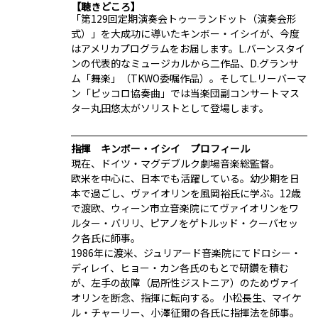
聴きどころ
「第129回定期演奏会トゥーランドット（演奏会形
式）」を大成功に導いたキンボー・イシイが、今度
はアメリカプログラムをお届します。L.バーンスタイ
ンの代表的なミュージカルから二作品、D.グランサ
ム「舞楽」（TKWO委嘱作品）。そしてL.リーバーマ
ン「ピッコロ協奏曲」では当楽団副コンサートマス
ター丸田悠太がソリストとして登場します。
指揮 キンボー・イシイ プロフィール
現在、ドイツ・マグデブルク劇場音楽総監督。
欧米を中心に、日本でも活躍している。幼少期を日
本で過ごし、ヴァイオリンを風岡裕氏に学ぶ。12歳
で渡欧、ウィーン市立音楽院にてヴァイオリンをワ
ルター・バリリ、ピアノをゲトルッド・クーバセッ
ク各氏に師事。
1986年に渡米、ジュリアード音楽院にてドロシー・
ディレイ、ヒョー・カン各氏のもとで研鑽を積む
が、左手の故障（局所性ジストニア）のためヴァイ
オリンを断念、指揮に転向する。 小松長生、マイケ
ル・チャーリー、小澤征爾の各氏に指揮法を師事。