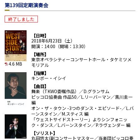
第139回定期演奏会
終了しました
日時
2018年6月23日（土）
開演：14:00（開場：13:30）
場所
東京オペラシティーコンサートホール・タケミツメ
4.6 MB
モリアル
指揮
キンボー・イシイ
曲目
舞楽（TKWO委嘱作品）／D.グランサム
ピッコロ協奏曲 作品50／L.リーバーマン／黒川圭一
編
オン・ザ・タウン -3つのダンス・エピソード-／L.バ
ーンスタイン／M.スティス 編
「ウェストサイドストーリー」よりシンフォニッ
ク・ダンス／L.バーンスタイン／P.ラヴェンダー 編
ソリスト
丸田悠太(副コンサートマスター／当楽団ピッコロ奏