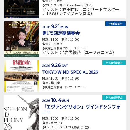
指揮：出口大地
プリンス・マヒドン・ホール（タイ）
ソリスト：林田祐和（コンサートマスター
／TKWOサクソフォン奏者）
定期演奏会
9.21
2026
MON
第175回定期演奏会
開演：14:00（開場：13:00）
指揮：下野竜也
東京芸術劇場 コンサートホール
ソリスト：*岩黒綾乃（ユーフォニアム）
その他演奏会
9.26
2026
SAT
TOKYO WIND SPECIAL 2026
開演：16:30（開場：15:30）
指揮：横山 奏
東京芸術劇場 コンサートホール
その他演奏会
10. 4
2026
SUN
「エヴァンゲリオン」ウインドシンフォ
ニー
開演：16:00（開場：15:00）
指揮：天野正道
LINE CUBE SHIBUYA (渋⾕公会堂)