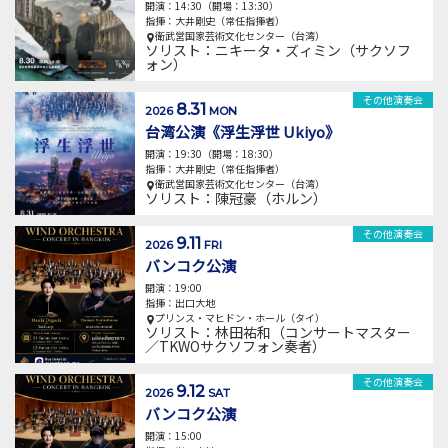
開演：14:30（開場：13:30）
指揮：大井剛史（常任指揮者）
衛武営国家芸術文化センター（台湾）
ソリスト：ニキータ・ズィミン（サクソフ
ォン）
その他演奏会
8.31
2026
MON
台湾公演《浮生浮世 Ukiyo》
開演：19:30（開場：18:30）
指揮：大井剛史（常任指揮者）
衛武営国家芸術文化センター（台湾）
ソリスト：陳冠豪（ホルン）
その他演奏会
9.11
2026
FRI
バンコク公演
開演：19:00
指揮：出口大地
プリンス・マヒドン・ホール（タイ）
ソリスト：林田祐和（コンサートマスター
／TKWOサクソフォン奏者）
その他演奏会
9.12
2026
SAT
バンコク公演
開演：15:00