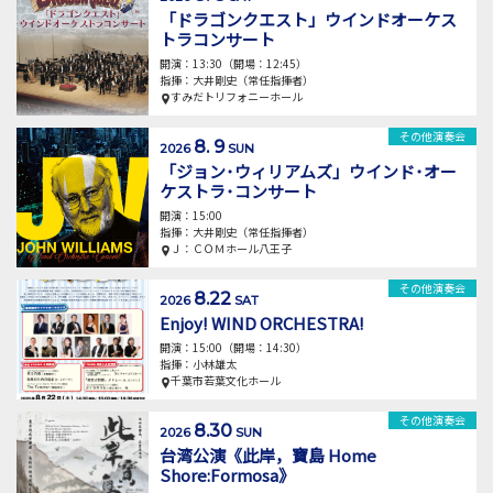
「ドラゴンクエスト」ウインドオーケス
トラコンサート
開演：13:30（開場：12:45）
指揮：大井剛史（常任指揮者）
すみだトリフォニーホール
その他演奏会
8. 9
2026
SUN
「ジョン･ウィリアムズ」ウインド･オー
ケストラ･コンサート
開演：15:00
指揮：大井剛史（常任指揮者）
Ｊ：ＣＯＭホール八王子
その他演奏会
8.22
2026
SAT
Enjoy! WIND ORCHESTRA!
開演：15:00（開場：14:30）
指揮：小林雄太
千葉市若葉文化ホール
その他演奏会
8.30
2026
SUN
台湾公演《此岸，寶島 Home
Shore:Formosa》