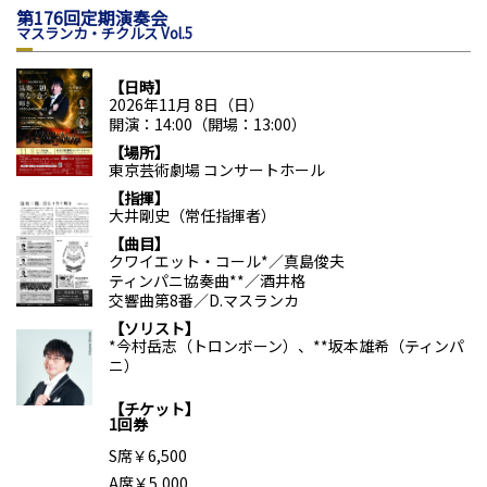
第176回定期演奏会
マスランカ・チクルス Vol.5
日時
2026年11月 8日（日）
開演：14:00（開場：13:00）
場所
東京芸術劇場 コンサートホール
指揮
大井剛史（常任指揮者）
曲目
クワイエット・コール*／真島俊夫
ティンパニ協奏曲**／酒井格
交響曲第8番／D.マスランカ
ソリスト
*今村岳志（トロンボーン）、**坂本雄希（ティンパ
ニ）
チケット
1回券
S席￥6,500
A席￥5,000