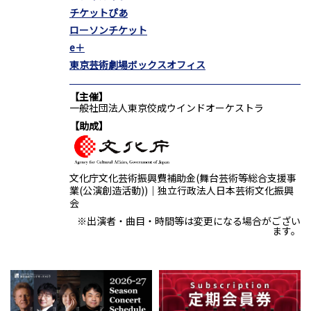
チケットぴあ
ローソンチケット
e＋
東京芸術劇場ボックスオフィス
主催
一般社団法人東京佼成ウインドオーケストラ
助成
文化庁文化芸術振興費補助金(舞台芸術等総合支援事
業(公演創造活動))｜独立行政法人日本芸術文化振興
会
※出演者・曲目・時間等は変更になる場合がござい
ます。