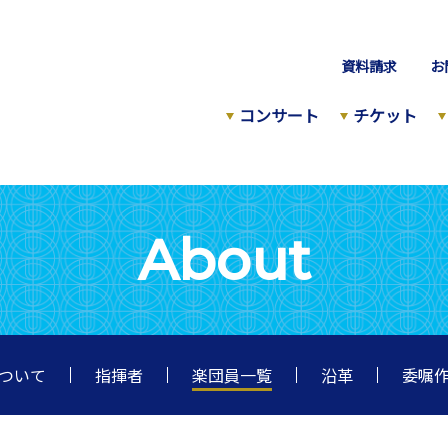
資料請求
お
コンサート
チケット
About
ついて
指揮者
楽団員一覧
沿革
委嘱