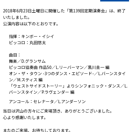
2018年6月23日土曜日に開催した「第139回定期演奏会」は、終了
いたしました。
公演内容は以下のとおりです。
指揮：キンボー・イシイ
ピッコロ：丸田悠太
曲目：
舞楽／D.グランサム
ピッコロ協奏曲 作品50／L.リーバーマン／黒川圭一 編
オン・ザ・タウン -3つのダンス・エピソード-／L.バーンスタイ
ン／M.スティス 編
「ウェストサイドストーリー」よりシンフォニック・ダンス／L.
バーンスタイン／P.ラヴェンダー 編
アンコール：セレナータ／L.アンダーソン
当日は沢山の方々にご来場頂き、ありがとうございました。
心より感謝いたします。
またのご来場、お待ちしております。