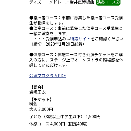
ディズニーメドレー／岩井直溥編曲
演奏コース②
●指揮者コース：事前に募集した指揮者コース受講
生が指揮をします。
●演奏コース：事前に募集した演奏コース受講生と
一緒に演奏をします。
・・・受講申込みは
特設サイト
をご確認ください
（締切：2023年1月20日必着）
●体感コース：体感コース付き公演チケットをご購
入の方に、ステージ上でオーケストラの臨場感を体
感していただけます。
公演プログラムPDF
司会
岩崎里衣
チケット
料金
大人 3,000円
子ども（3歳以上中学生以下） 1,500円
体感コース 4,000円（限定40席）