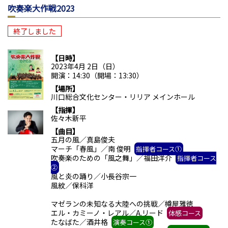
吹奏楽大作戦2023
終了しました
日時
2023年4月 2日（日）
開演：14:30（開場：13:30）
場所
川口総合文化センター・リリア メインホール
指揮
佐々木新平
曲目
五月の風／真島俊夫
マーチ「春風」／南 俊明
指揮者コース①
吹奏楽のための「風之舞」／福田洋介
指揮者コース
②
風と炎の踊り／小長谷宗一
風紋／保科洋
マゼランの未知なる大陸への挑戦／樽屋雅徳
エル・カミーノ・レアル／A.リード
体感コース
たなばた／酒井格
演奏コース①