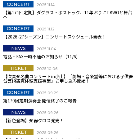
CONCERT
2025.11.14
【第171回定期】ダグラス・ボストック、11年ぶりにTKWOと舞台
へ
CONCERT
2025.11.12
【2026-27シーズン】コンサートスケジュール発表！
NEWS
2025.11.04
電話・FAX一時不通のお知らせ（11/6）
TICKET
2025.10.06
【吹奏楽名曲コンサートin小山】「劇場・音楽堂等における子供舞
台芸術鑑賞体験支援事業」お申し込み開始！
CONCERT
2025.09.29
第170回定期演奏会 開催終了のご報告
NEWS
2025.09.26
【新色登場】楽器クロス発売！
TICKET
2025.09.26