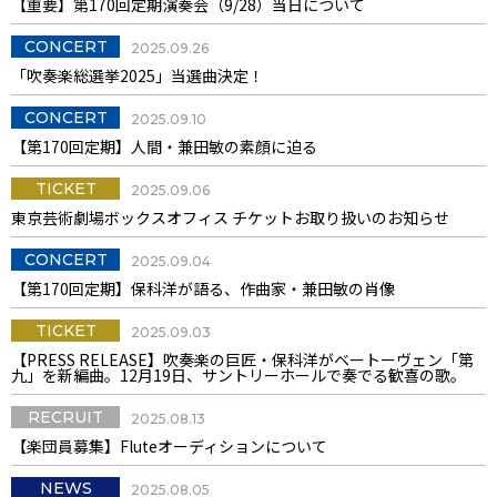
【重要】第170回定期演奏会（9/28）当日について
CONCERT
2025.09.26
「吹奏楽総選挙2025」当選曲決定！
CONCERT
2025.09.10
【第170回定期】人間・兼田敏の素顔に迫る
TICKET
2025.09.06
東京芸術劇場ボックスオフィス チケットお取り扱いのお知らせ
CONCERT
2025.09.04
【第170回定期】保科洋が語る、作曲家・兼田敏の肖像
TICKET
2025.09.03
【PRESS RELEASE】吹奏楽の巨匠・保科洋がベートーヴェン「第
九」を新編曲。12月19日、サントリーホールで奏でる歓喜の歌。
RECRUIT
2025.08.13
【楽団員募集】Fluteオーディションについて
NEWS
2025.08.05