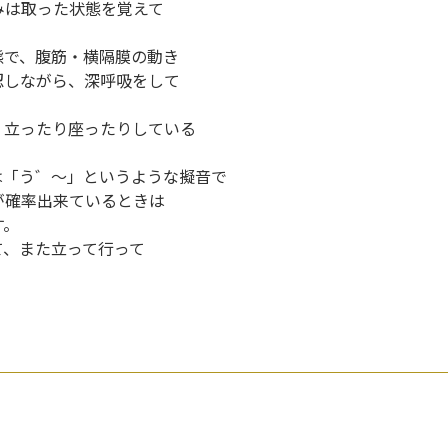
みは取った状態を覚えて
態で、腹筋・横隔膜の動き
認しながら、深呼吸をして
、立ったり座ったりしている
は「う゛～」というような擬音で
が確率出来ているときは
す。
て、また立って行って