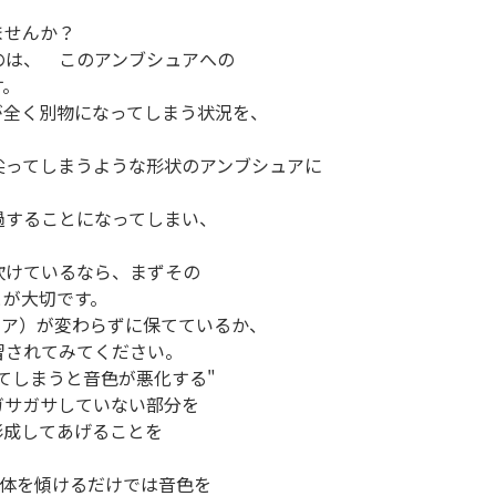
ませんか？
のは、 このアンブシュアへの
す。
が全く別物になってしまう状況を、
尖ってしまうような形状のアンブシュアに
過することになってしまい、
吹けているなら、まずその
とが大切です。
シュア）が変わらずに保てているか、
習されてみてください。
てしまうと音色が悪化する"
ガサガサしていない部分を
形成してあげることを
に管体を傾けるだけでは音色を