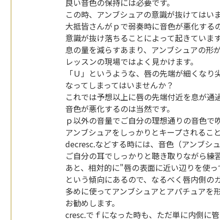
良い音色の保持には必要です。
この時、アンブシュアの意識が抜けてはい
大抵皆さんがｐで弱奏時に音色が悪化する
意識が抜け落ちることによって起きていま
息の量を減らすあまり、アンブシュアの形
レッスンの現場ではよく見かけます。
「Ｕ」というような、唇の先端が細くなり
なってしまってはいませんか？
これでは予想以上に唇の先端付近を息が通
音色が悪化するのは当然です。
ｐ以外の音量でご自分の理想通りの音色で
アンブシュアをしっかりとキープされるこ
decresc.などする時には、音色（アンブ
ご自分の耳でしっかりと聴き取りながら練
あと、相対的に"唇の表面に近い辺りを使っ
という傾向にあるので、なるべく唇内側の
多めに使ってアンブシュアとアパチュアを
お勧めします。
cresc.でｆになった時も、ただ単に内側