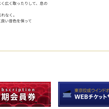
べく広く取ったりして、息の
忘れなく。
に良い音色を保って