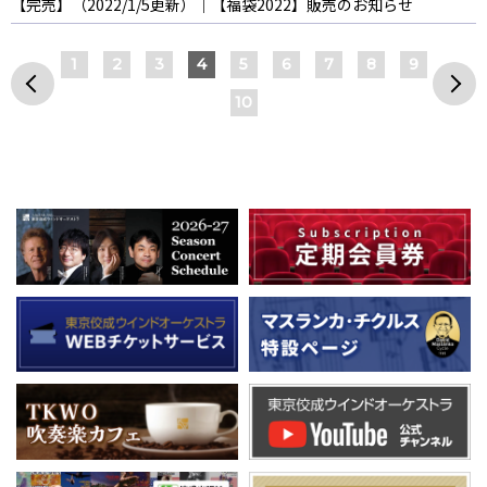
【完売】（2022/1/5更新）｜【福袋2022】販売のお知らせ
1
2
3
4
5
6
7
8
9
10