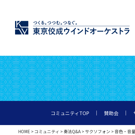
コミュニティTOP
賛助会
HOME
>
コミュニティ
>
奏法Q&A
>
サクソフォン
> 音色・音